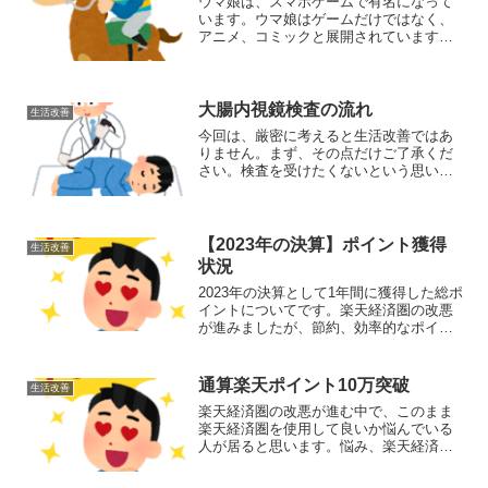
ウマ娘は、スマホゲームで有名になって
います。ウマ娘はゲームだけではなく、
アニメ、コミックと展開されています。
そんな有名で話題あるウマ娘は、私にと
って勇気の源泉です。史実の馬の活躍を
知り、自身を奮い立たせています。スキ
ルアップのため勉強してJ...
大腸内視鏡検査の流れ
生活改善
今回は、厳密に考えると生活改善ではあ
りません。まず、その点だけご了承くだ
さい。検査を受けたくないという思いか
ら始まり、最終的に生活改善へ向かこと
を願い生活改善としました。健康診断で
異常が見つかり、大腸内視鏡検査を受け
ることになりました。一例...
【2023年の決算】ポイント獲得
生活改善
状況
2023年の決算として1年間に獲得した総ポ
イントについてです。楽天経済圏の改悪
が進みましたが、節約、効率的なポイ活
のため楽天経済圏を引き続き利用してい
ます。獲得したポイントは、生活コスト
削減や投資へ利用しています。投資、ポ
通算楽天ポイント10万突破
生活改善
イントに関わること...
楽天経済圏の改悪が進む中で、このまま
楽天経済圏を使用して良いか悩んでいる
人が居ると思います。悩み、楽天経済圏
を止めようかと悩みました。通算10万楽
天ポイントの獲得を気に、これらの活用