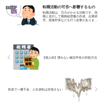
について考えました。楽天経済圏を2022
年も使用しようする...
転職活動の可否へ影響するもの
生活改善
転職活動は、労力がかかる活動です。現
職と並行して職務経歴書の作成、企業研
究、面接対策などを行う必要がありま
す。きちんと対策しても結果が伴わない
場合もあります。期待と労力が合わない
となり、転職が辛くなることもあると思
います。転職活動は非常に大...
【個人的】慣れない確定申告の対処方法
投資で一攫千金、人生逆転は目指さない