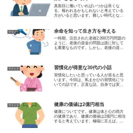
真面目に働いていればいつかは良くな
る、報われるかもしれないと考えている
方がいると思います。難しい時代となり
ましたが、真面目に働くだけではリスク
（危険）となる可能性が高いです。変え
ようのない現状が発生しています。不安
余命を知って生き方を考える
マインド
をかきたてることを意図して...
一時期、注目された老後2,000万円問題の
ように、老後の資金の問題は誰に対して
も重要なものです。しかし、老後の資金
は、具体的にいくら必要であるかを正確
には分かりません。なぜなら、生きる年
数が正確ではないからです。生きる年数
が正確に分かれば、...
習慣化が得意な30代の小話
マインド
習慣化したいと思っている人が居ると思
います。今回は、私まかひの習慣化につ
いての話です。正直な話、自身では実感
がありません。ただ、転職活動の面接
官、キャリア相談の担当や親しい人の反
応を見るとどうも、まかひは習慣化が得
意なようです。リアクション...
健康の価値は2億円相当
マインド
健康についてです。健康は体と心の両方
の健康であり、健康の価値は2億円に相当
すると考えています。極端に言えば、健
康と引き換えに得るものは、ないと考え
ています。経験から心身が健康であるこ