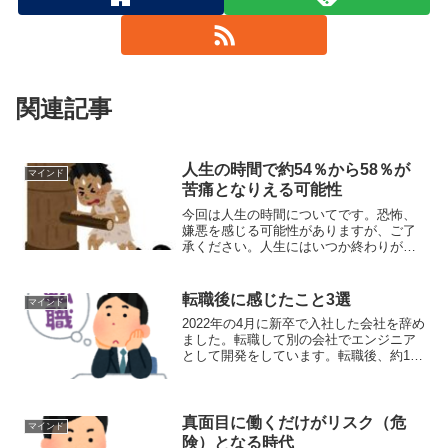
関連記事
人生の時間で約54％から58％が
マインド
苦痛となりえる可能性
今回は人生の時間についてです。恐怖、
嫌悪を感じる可能性がありますが、ご了
承ください。人生にはいつか終わりがや
ってきます。限られた人生の中では、学
校、労働、老後と段階があります。その
中で大半を占めるのが、労働です。初め
転職後に感じたこと3選
マインド
て計算した時は、恐怖を感...
2022年の4月に新卒で入社した会社を辞め
ました。転職して別の会社でエンジニア
として開発をしています。転職後、約1年
が経過しようとしています。今回は転職
後に実際に感じたことになります。上手
く人間関係を築けるだろうか、活躍でき
るだろうか、スキ...
真面目に働くだけがリスク（危
マインド
険）となる時代