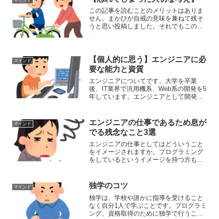
マインド
この記事を読むことのメリットはありま
せん。まかひが自戒の意味を兼ねて残そ
うと思い投稿しました。それでもこの記
事を見たい人は見てください。変わり者
である、まかひが忘れてしまった大切な
考えを見ることができます。何か考えの
参考になれば幸いです。1...
【個人的に思う】エンジニアに必
マインド
要な能力と資質
エンジニアについてです。大学を卒業
後、IT業界で汎用機系、Web系の開発を5
年しています。エンジニアとして開発し
てきた経験から個人的に思う必要な能力
と資質についてです。DXを推進するため
エンジニアはこれからますます必要とな
エンジニアの仕事であるため息が
マインド
り、需要もあると考...
でる残念なこと3選
エンジニアの仕事としてはどういうこと
をイメージされますか。プログラミング
をしているというイメージを持つ方も居
ると思われます。設計、製造、テスト、
保守などが多々あります。今回はエンジ
ニアの仕事であるため息がでる残念なこ
独学のコツ
マインド
とについてです。IT業界...
独学は、学校や誰かに指導を受けること
なく自分1人で学ぶことです。プログラミ
ング、資格取得のために独学で行うこと