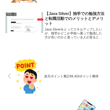
はあります。独学の良いところは、コス
トをかけずに済むことです。参考書を買
って勉強することになり数千円のコスト
となります。独学は、万...
【Java Silver】独学での勉強方法
マインド
と転職活動でのメリットとデメリ
ット
Java Silverをとってスキルアップしたい
が、独学かどこか学校へ通って勉強した
方が良いのかと迷っている人が居ると思
います。Java Silverは独学で取得できま
す。まかひは黒本を使用し、独学でJava
Silverを取得しました。独...
楽天ポイント累計84,410ポイント獲得