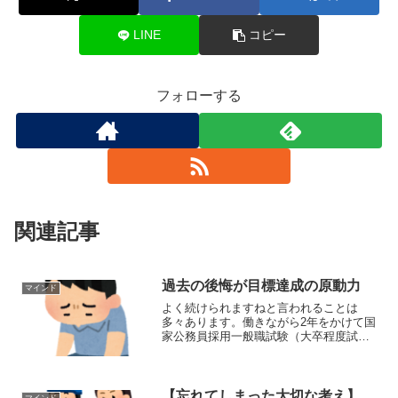
LINE
コピー
フォローする
関連記事
過去の後悔が目標達成の原動力
マインド
よく続けられますねと言われることは
多々あります。働きながら2年をかけて国
家公務員採用一般職試験（大卒程度試
験）の筆記試験を合格しました。同時に
特別区の筆記までは通過しました。ま
た、転職、エンジニアとしてスキルアッ
プのため日々、プログラミング...
【忘れてしまった大切な考え】