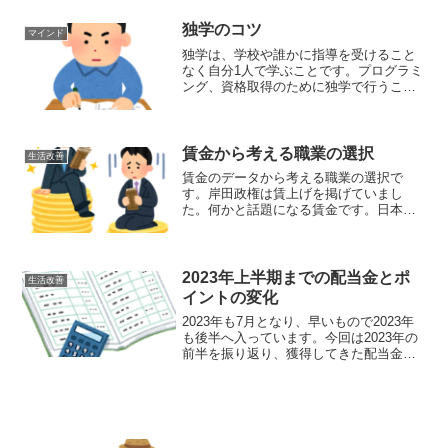
のスキルを考え、2022年に転職しまし
た。働く上で年収は...
独学のコツ
マインド
独学は、学校や誰かに指導を受けること
なく自分1人で学ぶことです。プログラミ
ング、資格取得のために独学で行うこと
はあります。独学の良いところは、コス
トをかけずに済むことです。参考書を買
って勉強することになり数千円のコスト
となります。独学は、万...
賃金から考える職業の選択
生活改善
賃金のデータから考える職業の選択で
す。岸田政権は賃上げを掲げていまし
た。何かと話題になる賃金です。日本の
賃金の現状、賃金のデータから職業を選
択した場合です。賃金によって生涯賃金
が異なります。生涯賃金が違えば、貯
金、投資、生活へ様々なことへ影...
2023年上半期までの配当金とポ
生活改善
イントの変化
2023年も7月となり、早いもので2023年
も後半へ入っています。今回は2023年の
前半を振り返り、獲得してきた配当金と
ポイントについてです。生活を良くする
ため投資を開始しました。すぐには無理
かもしれないが、それでも、数年をかけ
てゆっくりと...