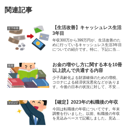
関連記事
【生活改善】キャッシュレス生活
生活改善
3年目
年収300万から399万円が、生活改善のた
めに行っているキャッシュレス生活3年目
についての紹介です。特に、下記に当て
はまる人は、ぜひ見てください。①．こ
れから、キャッシュレスを始めたいと検
討して人②．キャッシュレス生活3年目の
お金の増やし方に関する本を10冊
投資
実態を知りたい...
以上読んで共通する内容
少子高齢化よる財源確保のための増税、
コロナによる経済状況悪化などがありま
す。今後の日本の状況に対して、不安を
感じている人がいると思います。不安を
解消するため、現在の資産を増やしたい
と考えていると思います。私も不安に感
【確定】2023年の転職後の年収
マインド
じ、お金の増やし方に関す...
今回は転職後の年収についてです。年末
調整を行いました。以前、転職後の年収
を見込みベースで記載しました。見込み
ではなく、年末調整を行い確定した2023
年の年収となります。エンジニアとして