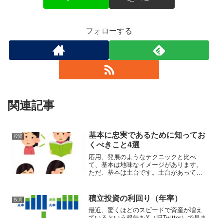
フォローする
関連記事
基本に忠実であるために知ってお
投資
くべきこと4選
応用、発展のようなテクニックと比べ
て、基本は地味なイメージがあります。
ただ、基本は土台です。土台があっての
テクニックです。基本ができないのにテ
クニックを使用すると不発か、失敗しま
す。予期せぬダメージを受ける可能性も
積立投資の利回り（年率）
投資
あります。基本は当たり前の...
最近、驚くほどのスピードで資産が増え
ているという報告をX（旧Twitter）で見ま