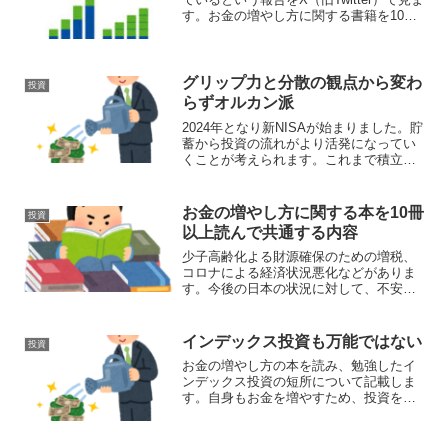
す。お金の増やし方に関する書籍を10冊
以上は読み、投資をしています。具体的
には積立NISA、iDeCo、ポイント投資で
インデックス投資をしています。また、
配当...
グリップ力と分散の観点から変わ
投資
らずオルカン派
2024年となり新NISAが始まりました。貯
蓄から投資の流れがより活発になってい
くことが考えられます。これまで積立
NISA、iDeCoで投資をしてきました。楽
天経済圏、ふるさと納税で節約し、節約
したお金で投資をしています。投資は全
お金の増やし方に関する本を10冊
投資
世界株式の...
以上読んで共通する内容
少子高齢化よる財源確保のための増税、
コロナによる経済状況悪化などがありま
す。今後の日本の状況に対して、不安を
感じている人がいると思います。不安を
解消するため、現在の資産を増やしたい
と考えていると思います。私も不安に感
インデックス投資も万能ではない
投資
じ、お金の増やし方に関す...
お金の増やし方の本を読み、勉強したイ
ンデックス投資の短所について記載しま
す。自身もお金を増やすため、投資をし
ています。つみたてNISAの上限40万、
iDeCoで毎月の掛け金を最大にして、全世
界のインデックス投資をしています。イ