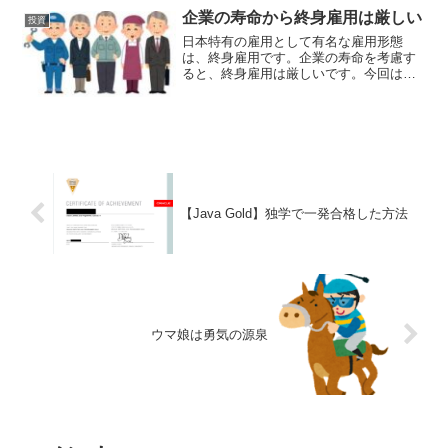
ンデックス投資...
企業の寿命から終身雇用は厳しい
投資
日本特有の雇用として有名な雇用形態
は、終身雇用です。企業の寿命を考慮す
ると、終身雇用は厳しいです。今回は、
そんな企業の寿命と終身雇用についてで
す。1ドルが149円になっている円安の状
況、少子高齢化、物価上昇と日本の現状
に不安を感じている人は...
【Java Gold】独学で一発合格した方法
ウマ娘は勇気の源泉